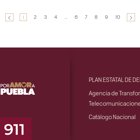
2
3
4
...
6
7
8
9
10
1
PLAN ESTATAL DE D
Agencia de Transfor
Telecomunicacion
Catálogo Nacional