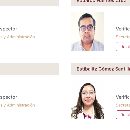
Eduardo Fuentes Cruz
inspector
Verifi
s y Administración
Secreta
Detal
Estibalitz Gómez Santill
inspector
Verifi
s y Administración
Secreta
Detal