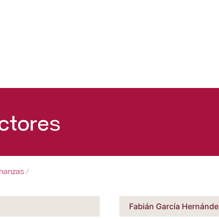
ctores
inanzas
/
Fabián García Hernánde