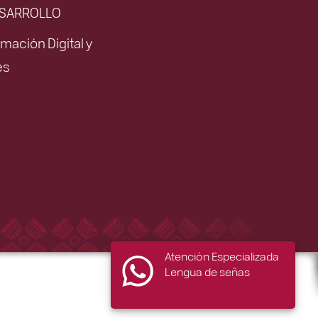
ESARROLLO
mación Digital y
es
Atención Especializada
Lengua de señas