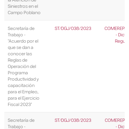
Siniestros en el
Campo Poblano
Secretaría de
ST/DGJ/038/2023
COMEREP/0
Trabajo -
- Dict
"Acuerdo por el
Regula
que se dan a
conocer las
Reglas de
Operación del
Programa
Productividad y
capacitación
para el Empleo,
para el Ejercicio
Fiscal 2023"
Secretaría de
ST/DGJ/038/2023
COMEREP/0
Trabajo -
- Dict