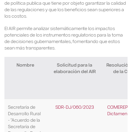
de política publica que tiene por objeto garantizar la calidad
de las regulaciones y que los beneficios sean superiores a
los costos.
El AIR permite analizar sistemáticamente los impactos
potenciales de los instrumentos regulatorios para la toma
de decisiones gubernamentales, fomentando que estos
sean más transparentes.
Nombre
Solicitud para la
Resolución 
elaboración del AIR
de la C
Secretaría de
SDR-DJ/060/2023
COMEREP/22
Desarrollo Rural
Dictamen Re
- "Acuerdo de la
Secretaría de