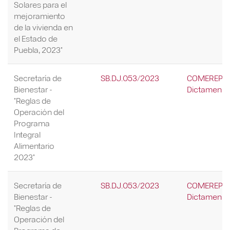
Solares para el
mejoramiento
de la vivienda en
el Estado de
Puebla, 2023"
Secretaría de
SB.DJ.053/2023
COMEREP/28
Bienestar -
Dictamen Re
"Reglas de
Operación del
Programa
Integral
Alimentario
2023"
Secretaría de
SB.DJ.053/2023
COMEREP/28
Bienestar -
Dictamen Re
"Reglas de
Operación del