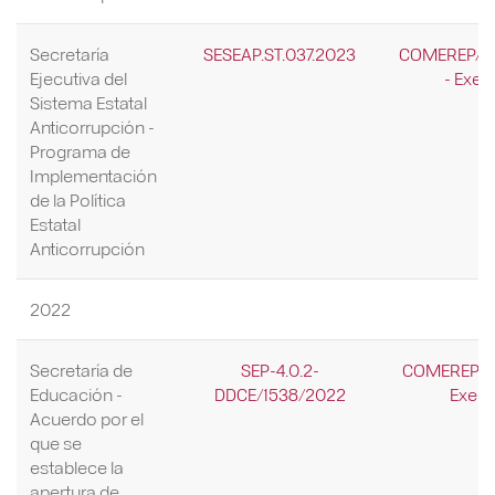
Secretaría
SESEAP.ST.037.2023
COMEREP/0
Ejecutiva del
- Exen
Sistema Estatal
Anticorrupción -
Programa de
Implementación
de la Política
Estatal
Anticorrupción
2022
Secretaría de
SEP-4.0.2-
COMEREP/92
Educación -
DDCE/1538/2022
Exenc
Acuerdo por el
que se
establece la
apertura de