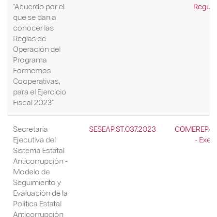
"Acuerdo por el
Regula
que se dan a
conocer las
Reglas de
Operación del
Programa
Formemos
Cooperativas,
para el Ejercicio
Fiscal 2023"
Secretaría
SESEAP.ST.037.2023
COMEREP/0
Ejecutiva del
- Exen
Sistema Estatal
Anticorrupción -
Modelo de
Seguimiento y
Evaluación de la
Política Estatal
Anticorrupción