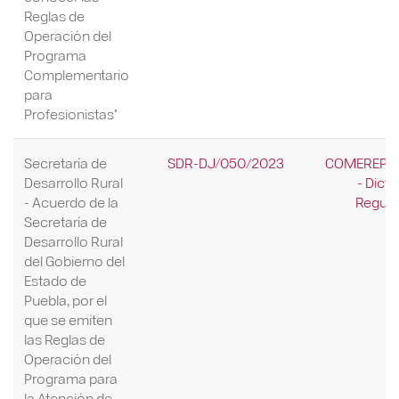
Reglas de
Operación del
Programa
Complementario
para
Profesionistas"
Secretaría de
SDR-DJ/050/2023
COMEREP/0
Desarrollo Rural
- Dict
- Acuerdo de la
Regula
Secretaría de
Desarrollo Rural
del Gobierno del
Estado de
Puebla, por el
que se emiten
las Reglas de
Operación del
Programa para
la Atención de