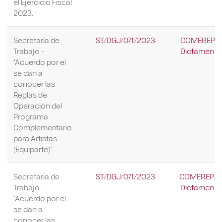
el Ejercicio Fiscal
2023.
Secretaría de
ST/DGJ/071/2023
COMEREP/22
Trabajo -
Dictamen Re
"Acuerdo por el
se dan a
conocer las
Reglas de
Operación del
Programa
Complementario
para Artistas
(Equiparte)"
Secretaría de
ST/DGJ/071/2023
COMEREP/22
Trabajo -
Dictamen Re
"Acuerdo por el
se dan a
conocer las