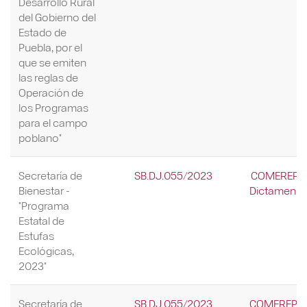
Desarrollo Rural
del Gobierno del
Estado de
Puebla, por el
que se emiten
las reglas de
Operación de
los Programas
para el campo
poblano"
Secretaría de
SB.DJ.055/2023
COMEREP/28
Bienestar -
Dictamen Re
"Programa
Estatal de
Estufas
Ecológicas,
2023"
Secretaría de
SB.DJ.055/2023
COMEREP/28